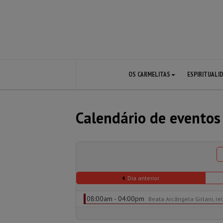
OS CARMELITAS
ESPIRITUALI
Calendário de eventos
Dia anterior
08:00am - 04:00pm
Beata Arcângela Girlani, re