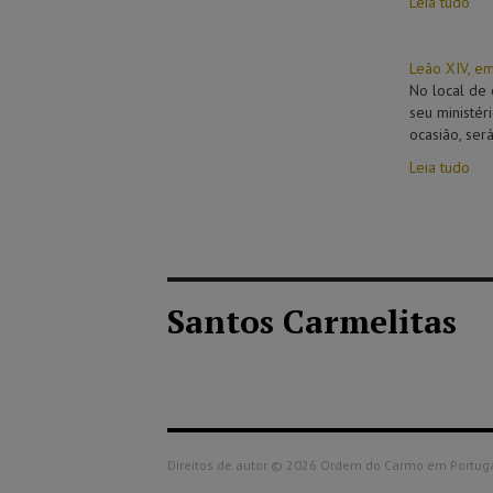
Leia tudo
Leão XIV, e
No local de 
seu ministér
ocasião, ser
Leia tudo
Santos Carmelitas
Direitos de autor © 2026 Ordem do Carmo em Portugal