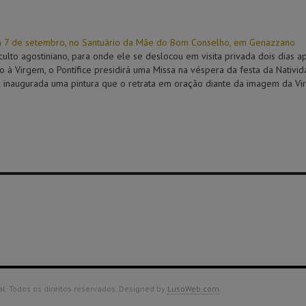
m 7 de setembro, no Santuário da Mãe do Bom Conselho, em Genazzano
culto agostiniano, para onde ele se deslocou em visita privada dois dias 
io à Virgem, o Pontífice presidirá uma Missa na véspera da festa da Nativ
á inaugurada uma pintura que o retrata em oração diante da imagem da Vi
. Todos os direitos reservados. Designed by
LusoWeb.com
.