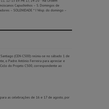
0-11. 12-13 Ev: Mt 17, 14-20 * Na Ordem
nciscanos Capuchinhos – S. Domingos de
adores – SOLENIDADE * I Vésp. do domingo –
 Santiago (CEN-C500) reúniu-se no sábado 1 de
nte, o Padre António Ferreira para apreciar e
 Ciclo do Projeto C500, correspondente ao
 para as celebrações de 16 e 17 de agosto, por