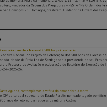
cio da memória. Missa da memória. L 1: Hab 1, 12 – 2, 4; Sl 9 (10), 8-9. 1
esbítero, Fundador da Ordem dos Pregadores – FESTA * Na Ordem dos Fra
e São Domingos – S. Domingos, presbítero, Fundador da Ordem dos Preg
o
 Comissão Executiva Nacional C500 faz pré-avaliação
Executiva Nacional do Projeto da Celebração dos 500 Anos da Diocese de
ispado, cidade da Praia, ilha de Santiago sob a presidência do seu Preside
bre o Processo de Avaliação e elaboração do Relatório de Execução do I
23/24–2025/26.
Santa Águeda, contemplamos a vitória do amor sobre a morte
o XIV ao cardeal secretário de Estado Parolin, nomeado legado pontifício
900 anos do retorno das relíquias da mártir a Catânia