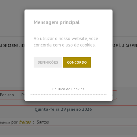
Mensagem principal
Ao utilizar o nosso website, você
concorda com o uso de cookies.
DADE CARMELITA
LECTIO DIVINA
LITURGIA CARMELITA
FAMÍLIA CARME
DEFINIÇÕES
CONCORDO
Política de Cookies
Por ano
Por mês
Por semana
Hoje
Ir para o mês
Quinta-feira 29 janeiro 2026
por
freitas
:: Santos
ligiosa