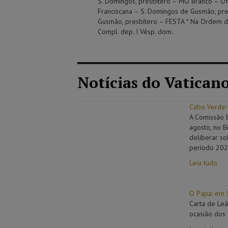
S. Domingos, presbítero – MO Branco – Ofí
Franciscana – S. Domingos de Gusmão, pr
Gusmão, presbítero – FESTA * Na Ordem d
Compl. dep. I Vésp. dom.
Notícias do Vatican
Cabo Verde:
A Comissão 
agosto, no B
deliberar so
período 20
Leia tudo
O Papa: em 
Carta de Leã
ocasião dos 