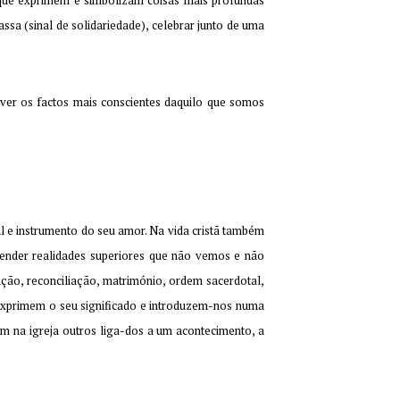
 que exprimem e simbolizam coisas mais profundas
ssa (sinal de solidariedade), celebrar junto de uma
ver os factos mais conscientes daquilo que somos
al e instrumento do seu amor. Na vida cristã também
reender realidades superiores que não vemos e não
ção, reconciliação, matrimónio, ordem sacerdotal,
 exprimem o seu significado e introduzem-nos numa
em na igreja outros liga-dos a um acontecimento, a