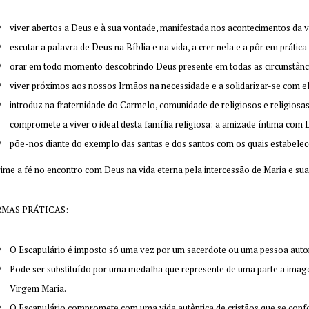
viver abertos a Deus e à sua vontade, manifestada nos acontecimentos da v
escutar a palavra de Deus na Bíblia e na vida, a crer nela e a pôr em prática
orar em todo momento descobrindo Deus presente em todas as circunstânc
viver próximos aos nossos Irmãos na necessidade e a solidarizar-se com el
introduz na fraternidade do Carmelo, comunidade de religiosos e religiosas,
compromete a viver o ideal desta família religiosa: a amizade íntima com 
põe-nos diante do exemplo das santas e dos santos com os quais estabelec
ime a fé no encontro com Deus na vida eterna pela intercessão de Maria e sua
MAS PRÁTICAS:
O Escapulário é imposto só uma vez por um sacerdote ou uma pessoa auto
Pode ser substituído por uma medalha que represente de uma parte a imag
Virgem Maria.
O Escapulário compromete com uma vida autêntica de cristãos que se con