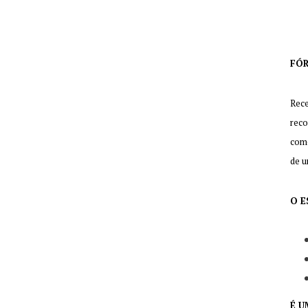
FÓR
Rece
reco
como
de u
O E
É U