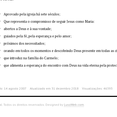
Aprovado pela igreja há sete séculos;
Que representa o compromisso de seguir Jesus como Maria:
abertos a Deus e à sua vontade;
guiados pela fé, pela esperança e pelo amor;
próximos dos necessitados;
orando em todos os momentos e descobrindo Deus presente em todas as ci
que introduz na família do Carmelo;
que alimenta a esperança do encontro com Deus na vida eterna pela protec
do: 14 agosto 2007
Atualizado em 31 dezembro 2018
Visualizações: 46393
. Todos os direitos reservados. Designed by
LusoWeb.com
.