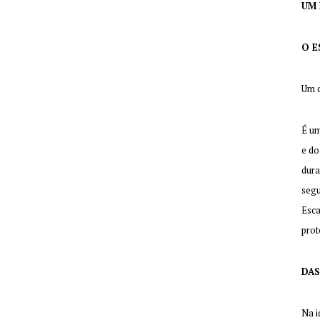
UM 
O E
Um d
É um
e do
dura
segu
Esca
prot
DAS
Na i