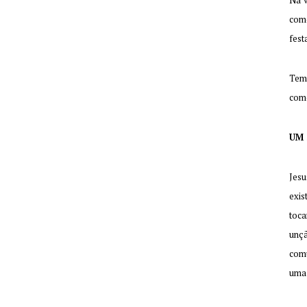
Na v
como
fest
Temo
com
UM 
Jesu
exis
toca
unçã
comu
uma 