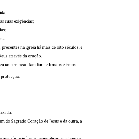
ida;
 as suas exigências;
ias;
es.
 presentes na igreja há mais de oito séculos, e
Deus através da oração.
eu uma relação familiar de Irmãos e irmãs.
 protecção.
rizada.
em do Sagrado Coração de Jesus e da outra, a
formam às exigências evangélicas, recebem os