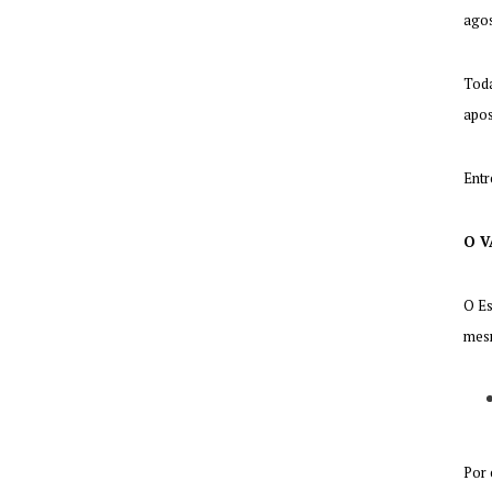
agos
Toda
apos
Entr
O V
O Es
mesm
Por 