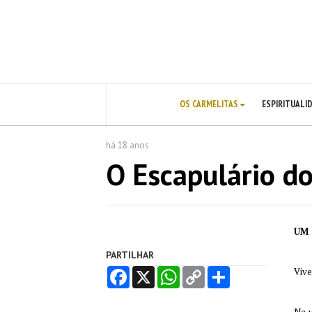
OS CARMELITAS
ESPIRITUALI
há 18 anos
O Escapulário d
UM 
PARTILHAR
Vive
FACEBOOK
X
WHATSAPP
COPY
SHARE
LINK