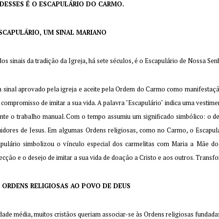
DESSES É O ESCAPULÁRIO DO CARMO.
SCAPULÁRIO, UM SINAL MARIANO
os sinais da tradição da Igreja, há sete séculos, é o Escapulário de Nossa S
 sinal aprovado pela igreja e aceite pela Ordem do Carmo como manifestação
 compromisso de imitar a sua vida. A palavra "Escapulário" indica uma vestim
nte o trabalho manual. Com o tempo assumiu um significado simbólico: o de 
idores de Jesus. Em algumas Ordens religiosas, como no Carmo, o Escapulár
pulário simbolizou o vínculo especial dos carmelitas com Maria a Mãe do
ecção e o desejo de imitar a sua vida de doação a Cristo e aos outros. Trans
 ORDENS RELIGIOSAS AO POVO DE DEUS
dade média, muitos cristãos queriam associar-se às Ordens religiosas fundad