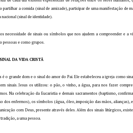
ida de cada dia existem experiências de relações entre os seres humanos,
 partilhar a comida (sinal de amizade), participar de uma manifestação de ma
a nacional (sinal de identidade).
s necessidade de sinais ou símbolos que nos ajudem a compreender e a vi
o pessoas e como grupos.
SINAL DA VIDA CRISTÃ
s é o grande dom e o sinal do amor do Pai. Ele estabeleceu a igreja como sin
tem sinais. Jesus os utilizou: o pão, o vinho, a água, para nos fazer comp
mos. Na celebração da Eucaristia e demais sacramentos (baptismo, confirma
o dos enfermos), os símbolos (água, óleo, imposição das mãos, alianças),
nicação com Deus, presente através deles. Além dos sinais litúrgicos, exist
tradição, a uma pessoa.