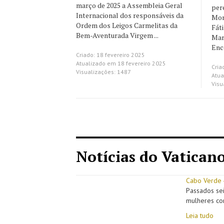
março de 2025 a Assembleia Geral
per
Internacional dos responsáveis da
Mon
Ordem dos Leigos Carmelitas da
Fát
Bem-Aventurada Virgem ...
Mar
Enco
Criado: 18 fevereiro 2025
Atualizado em 18 fevereiro 2025
Cria
Visualizações: 1487
Atua
Visu
Notícias do Vatican
Cabo Verde 
Passados sei
mulheres com
Leia tudo