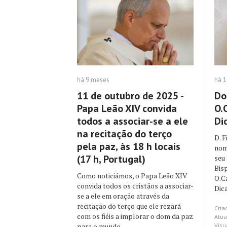
há 
há 9 meses
Do
11 de outubro de 2025 -
O.
Papa Leão XIV convida
Di
todos a associar-se a ele
na recitação do terço
D. F
pela paz, às 18 h locais
nom
(17 h, Portugal)
seu
Bis
Como noticiámos, o Papa Leão XIV
O.C
convida todos os cristãos a associar-
Dica
se a ele em oração através da
recitação do terço que ele rezará
Cria
com os fiéis a implorar o dom da paz
Atua
Visu
para o mundo, ...