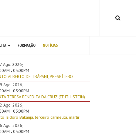
LITA
FORMAÇÃO
NOTÍCIAS
7 Ago. 2026
;
:00AM
05:00PM
-
NTO ALBERTO DE TRÁPANI, PRESBÍTERO
9 Ago. 2026
;
:00AM
05:00PM
-
TA TERESA BENEDITA DA CRUZ (EDITH STEIN)
2 Ago. 2026
;
:00AM
05:00PM
-
to Isidoro Bakanja, terceiro carmelita, mártir
6 Ago. 2026
;
:00AM
05:00PM
-