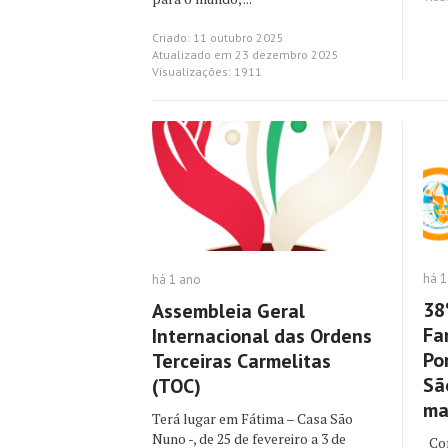
Criado: 11 outubro 2025
Atualizado em 23 dezembro 2025
Visualizações: 1911
há 1
há 1 ano
38
Assembleia Geral
Fa
Internacional das Ordens
Po
Terceiras Carmelitas
Sã
(TOC)
ma
Terá lugar em Fátima – Casa São
Nuno -, de 25 de fevereiro a 3 de
Com