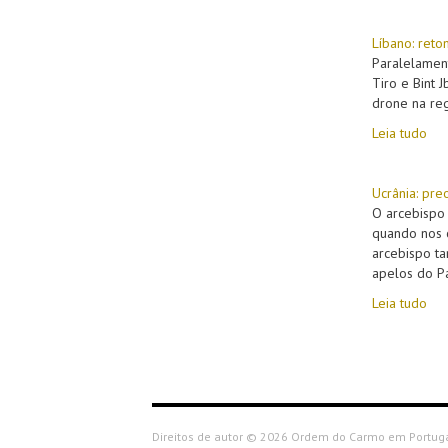
Líbano: ret
Paralelament
Tiro e Bint 
drone na re
Leia tudo
Ucrânia: pre
O arcebispo 
quando nos c
arcebispo ta
apelos do P
Leia tudo
Direitos de autor © 2026 Ordem do Carmo em Portugal