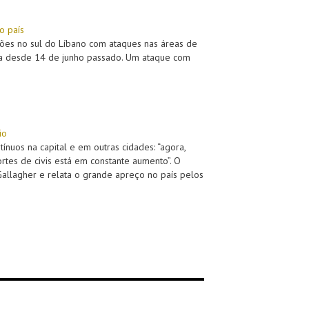
o país
ções no sul do Líbano com ataques nas áreas de
ira desde 14 de junho passado. Um ataque com
io
nuos na capital e em outras cidades: “agora,
tes de civis está em constante aumento”. O
Gallagher e relata o grande apreço no país pelos