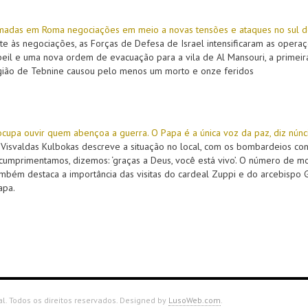
omadas em Roma negociações em meio a novas tensões e ataques no sul d
e às negociações, as Forças de Defesa de Israel intensificaram as opera
Jbeil e uma nova ordem de evacuação para a vila de Al Mansouri, a prime
gião de Tebnine causou pelo menos um morto e onze feridos
ocupa ouvir quem abençoa a guerra. O Papa é a única voz da paz, diz núnc
Visvaldas Kulbokas descreve a situação no local, com os bombardeios contí
umprimentamos, dizemos: ‘graças a Deus, você está vivo’. O número de mor
mbém destaca a importância das visitas do cardeal Zuppi e do arcebispo 
apa.
. Todos os direitos reservados. Designed by
LusoWeb.com
.