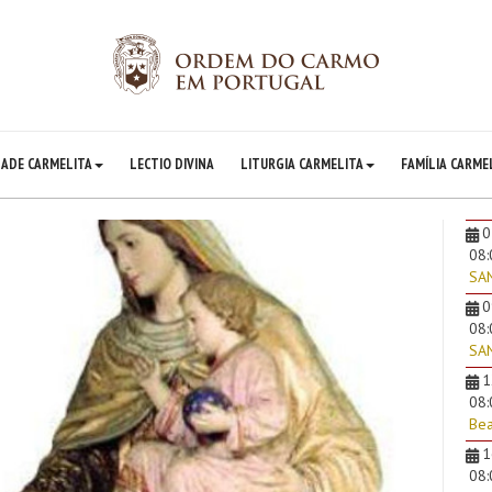
DADE CARMELITA
LECTIO DIVINA
LITURGIA CARMELITA
FAMÍLIA CARME
0
08
SA
0
08
SAN
1
08
Bea
1
08