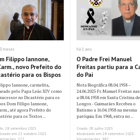
10 meses
há 1 ano
m Filippo Iannone,
O Padre Frei Manuel
Carm., novo Prefeito do
Freitas partiu para a C
castério para os Bispos
do Pai
ilippo Iannone, carmelita,
Nota Biográfica 08.04.1958 –
eado pelo Papa Leão XIV como
24.06.2025 Fr. Manuel Freitas na
 sucessor no Dicastério para os
a 08.04.1958 em Santa Cristina de
pos Dom Fillipo Iannone,
Longos - Guimarães Recebeu o
arm., até agora Prefeito do
Batismo a 16.04.1958 na mesma
stério para os Textos ...
paróquia. Em 1968, entra no ...
do: 28 setembro 2025
Criado: 05 julho 2025
lizado em 22 outubro 2025
Atualizado em 28 setembro 2025
alizações: 727
Visualizações: 987