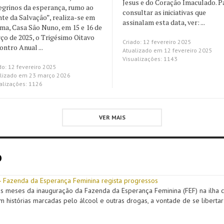
Jesus e do Coração Imaculado. P
egrinos da esperança, rumo ao
consultar as iniciativas que
te da Salvação”, realiza-se em
assinalam esta data, ver: ...
ima, Casa São Nuno, em 15 e 16 de
ço de 2025, o Trigésimo Oitavo
Criado: 12 fevereiro 2025
ntro Anual ...
Atualizado em 12 fevereiro 2025
Visualizações: 1143
do: 12 fevereiro 2025
lizado em 23 março 2026
alizações: 1126
VER MAIS
o
- Fazenda da Esperança Feminina regista progressos
s meses da inauguração da Fazenda da Esperança Feminina (FEF) na ilha 
 histórias marcadas pelo álcool e outras drogas, a vontade de se libertar d