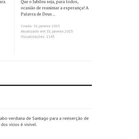
ara
Que o Jubileu seja, para todos,
ocasião de reanimar a esperança! A
Palavra de Deus ...
Criado: 31 janeiro 2025
Atualizado em 31 janeiro 2025
Visualizações: 1145
cabo-verdiana de Santiago para a reinserção de
os vícios é visível.