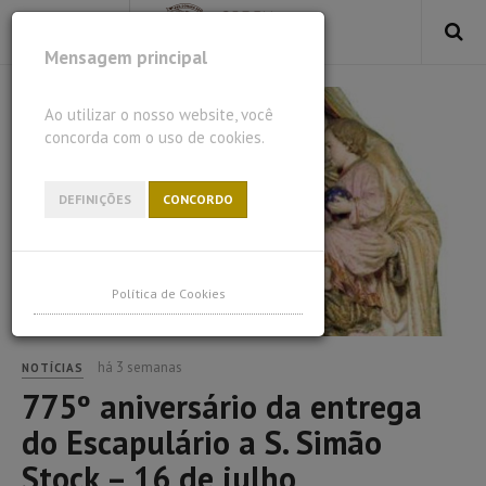
Mensagem principal
Ao utilizar o nosso website, você
concorda com o uso de cookies.
DEFINIÇÕES
CONCORDO
Política de Cookies
há 3 semanas
NOTÍCIAS
775º aniversário da entrega
do Escapulário a S. Simão
Stock – 16 de julho