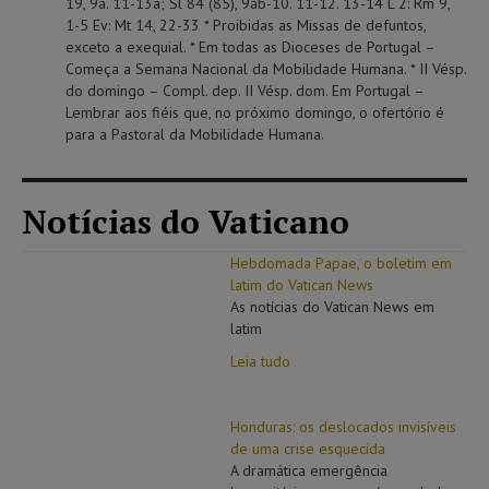
19, 9a. 11-13a; Sl 84 (85), 9ab-10. 11-12. 13-14 L 2: Rm 9,
1-5 Ev: Mt 14, 22-33 * Proibidas as Missas de defuntos,
exceto a exequial. * Em todas as Dioceses de Portugal –
Começa a Semana Nacional da Mobilidade Humana. * II Vésp.
do domingo – Compl. dep. II Vésp. dom. Em Portugal –
Lembrar aos fiéis que, no próximo domingo, o ofertório é
para a Pastoral da Mobilidade Humana.
Notícias do Vaticano
Hebdomada Papae, o boletim em
latim do Vatican News
As notícias do Vatican News em
latim
Leia tudo
Honduras: os deslocados invisíveis
de uma crise esquecida
A dramática emergência