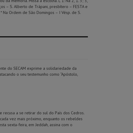
ou da memória. Missa à escolha. L 1: Na 2, 1. 3; 3,
os – S. Alberto de Trápani, presbítero – FESTA e
 * Na Ordem de São Domingos – I Vésp. de S.
ente do SECAM exprime a solidariedade da
stacando o seu testemunho como “Apóstolo,
ecusa a se retirar do sul do País dos Cedros.
á cada vez mais próximo, enquanto os rebeldes
esta sexta-feira, em Jeddah, assina com o