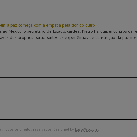
olin: a paz começa com a empatia pela dor do outro
ta ao México, o secretário de Estado, cardeal Pietro Parolin, encontros os
ravés dos próprios participantes, as experiências de construção da paz nos t
. Todos os direitos reservados. Designed by
LusoWeb.com
.