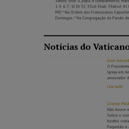
Santos Sisto II, papa, e companheiros, márt
1-3. 6-7; Sl Dt 32, 35cd-36ab. 39abcd. 41
MO * Na Ordem dos Franciscanos Capuchinh
Domingos. * Na Congregação da Paixão de J
Notícias do Vatican
Dom Imbamba
O President
Igreja em A
anunciador d
Leia tudo
Oriente Médi
Não houve en
Sobre o conf
houthis volt
Paquistão e