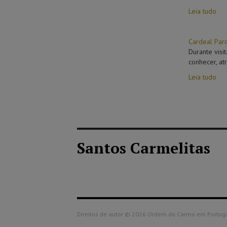
Leia tudo
Cardeal Par
Durante visi
conhecer, at
Leia tudo
Santos Carmelitas
Direitos de autor © 2026 Ordem do Carmo em Portugal