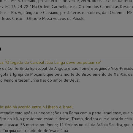
ires – MF S. Caetano, presbítero – MF Verde, verm. ou br. – Ofício da féria 
 Ev: Mt 16, 24-28 * Na Ordem Carmelita e na Ordem dos Carmelitas Descalç
os – Bb. Agatângelo e Cassiano, presbíteros e mártires, da I Ordem – MF
esus Cristo – Ofício e Missa votivos da Paixão.
o
: “O legado do Cardeal Júlio Langa deve perpetuar-se"
e da Conferência Episcopal de Angola e São Tomé e segundo Vice-Presid
ngola à Igreja de Moçambique pela morte do Bispo emérito de Xai-Xai, de
o Reino e testemunha fiel do amor de Deus”.
o: não há acordo entre o Líbano e Israel
tendimento após as negociações em Roma com a parte israelense, que se r
lito no Irã, o presidente estadunidense, Trump, declara que o acordo est
am a atacar: 58 mortos no Iêmen; 11 feridos no sul da Arábia Saudita, que 
 a Turquia um tratado de defesa mútua