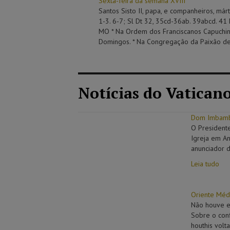
Sexta-feira da semana XVIII
Santos Sisto II, papa, e companheiros, márt
1-3. 6-7; Sl Dt 32, 35cd-36ab. 39abcd. 41
MO * Na Ordem dos Franciscanos Capuchinh
Domingos. * Na Congregação da Paixão de J
Notícias do Vatican
Dom Imbamba
O President
Igreja em A
anunciador d
Leia tudo
Oriente Médi
Não houve en
Sobre o conf
houthis volt