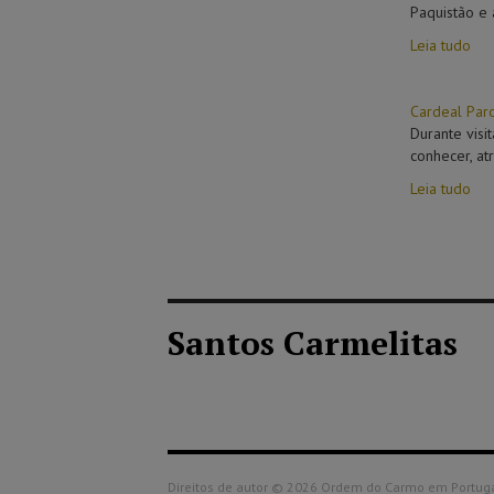
Paquistão e
Leia tudo
Cardeal Par
Durante visi
conhecer, at
Leia tudo
Santos Carmelitas
Direitos de autor © 2026 Ordem do Carmo em Portugal