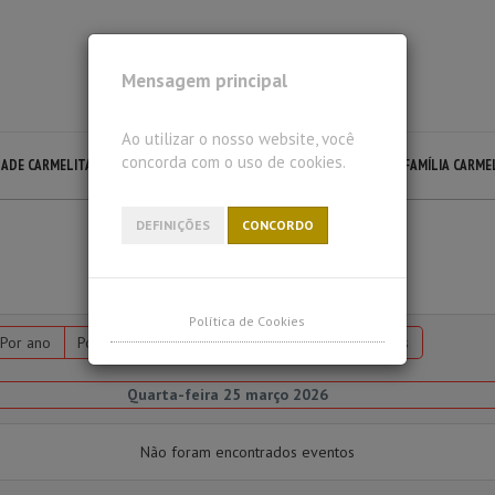
Mensagem principal
Ao utilizar o nosso website, você
concorda com o uso de cookies.
DADE CARMELITA
LECTIO DIVINA
LITURGIA CARMELITA
FAMÍLIA CARME
DEFINIÇÕES
CONCORDO
Política de Cookies
Por ano
Por mês
Por semana
Hoje
Ir para o mês
Quarta-feira 25 março 2026
Não foram encontrados eventos