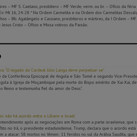
ires – MF S. Caetano, presbítero – MF Verde, verm. ou br. – Ofício da féria 
 Ev: Mt 16, 24-28 * Na Ordem Carmelita e na Ordem dos Carmelitas Descalç
os – Bb. Agatângelo e Cassiano, presbíteros e mártires, da I Ordem – MF
esus Cristo – Ofício e Missa votivos da Paixão.
o
: “O legado do Cardeal Júlio Langa deve perpetuar-se"
e da Conferência Episcopal de Angola e São Tomé e segundo Vice-Presid
ngola à Igreja de Moçambique pela morte do Bispo emérito de Xai-Xai, de
o Reino e testemunha fiel do amor de Deus”.
o: não há acordo entre o Líbano e Israel
tendimento após as negociações em Roma com a parte israelense, que se r
lito no Irã, o presidente estadunidense, Trump, declara que o acordo est
am a atacar: 58 mortos no Iêmen; 11 feridos no sul da Arábia Saudita, que 