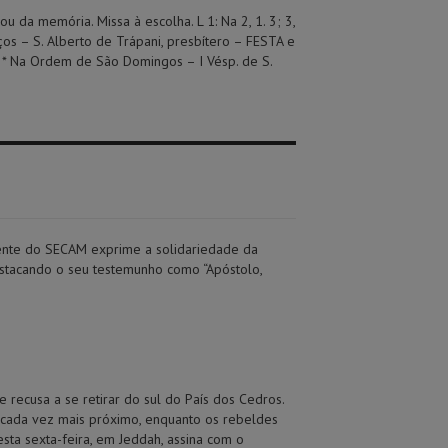
ou da memória. Missa à escolha. L 1: Na 2, 1. 3; 3,
os – S. Alberto de Trápani, presbítero – FESTA e
 * Na Ordem de São Domingos – I Vésp. de S.
ente do SECAM exprime a solidariedade da
stacando o seu testemunho como “Apóstolo,
ecusa a se retirar do sul do País dos Cedros.
á cada vez mais próximo, enquanto os rebeldes
esta sexta-feira, em Jeddah, assina com o