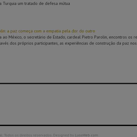
 a Turquia um tratado de defesa mútua
olin: a paz começa com a empatia pela dor do outro
ta ao México, o secretário de Estado, cardeal Pietro Parolin, encontros os
ravés dos próprios participantes, as experiências de construção da paz nos t
. Todos os direitos reservados. Designed by
LusoWeb.com
.