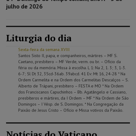
julho de 2026
Liturgia do dia
Sexta-feira da semana XVIII
Santos Sisto II, papa, e companheiros, mártires – MF S.
Caetano, presbítero – MF Verde, verm. ou br. – Ofício da
féria ou da memória. Missa à escolha. L 1: Na 2, 1. 3; 3, 1-3.
6-7; Sl Dt 32, 35cd-36ab. 39abcd. 41 Ev: Mt 16, 24-28 * Na
Ordem Carmelita e na Ordem dos Carmelitas Descalços – S.
Alberto de Trápani, presbítero – FESTA e MO * Na Ordem
dos Franciscanos Capuchinhos – Bb. Agatângelo e Cassiano,
presbíteros e mártires, da I Ordem – MF * Na Ordem de São
Domingos – I Vésp. de S. Domingos. * Na Congregação da
Paixão de Jesus Cristo – Ofício e Missa votivos da Paixão.
Notícias do Vaticano