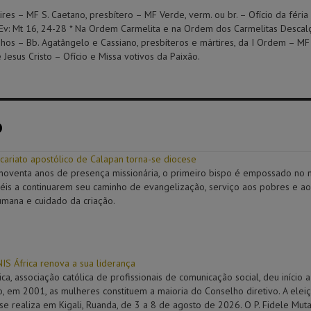
ires – MF S. Caetano, presbítero – MF Verde, verm. ou br. – Ofício da féria 
 Ev: Mt 16, 24-28 * Na Ordem Carmelita e na Ordem dos Carmelitas Descalç
os – Bb. Agatângelo e Cassiano, presbíteros e mártires, da I Ordem – MF
esus Cristo – Ofício e Missa votivos da Paixão.
o
 vicariato apostólico de Calapan torna-se diocese
oventa anos de presença missionária, o primeiro bispo é empossado no no
iéis a continuarem seu caminho de evangelização, serviço aos pobres e a
umana e cuidado da criação.
IS África renova a sua liderança
ica, associação católica de profissionais de comunicação social, deu início
, em 2001, as mulheres constituem a maioria do Conselho diretivo. A ele
se realiza em Kigali, Ruanda, de 3 a 8 de agosto de 2026. O P. Fidele Mut