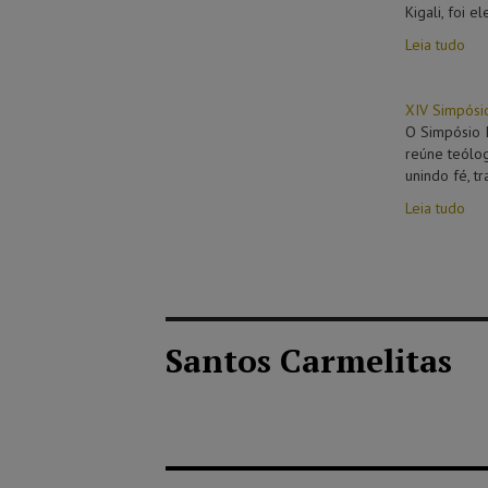
Kigali, foi e
Leia tudo
XIV Simpósio
O Simpósio I
reúne teólog
unindo fé, t
Leia tudo
Santos Carmelitas