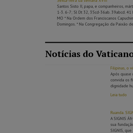
Sexta-feira da semana XVIII
Santos Sisto II, papa, e companheiros, márt
1-3. 6-7; Sl Dt 32, 35cd-36ab. 39abcd. 41
MO * Na Ordem dos Franciscanos Capuchinh
Domingos. * Na Congregação da Paixão de J
Notícias do Vatican
Filipinas, o
Após quase n
convida os f
dignidade h
Leia tudo
Ruanda. SIGN
A SIGNIS Áfr
sua fundação
SIGNIS, que 