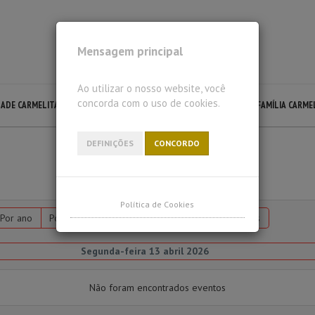
Mensagem principal
Ao utilizar o nosso website, você
concorda com o uso de cookies.
DADE CARMELITA
LECTIO DIVINA
LITURGIA CARMELITA
FAMÍLIA CARME
DEFINIÇÕES
CONCORDO
Política de Cookies
Por ano
Por mês
Por semana
Hoje
Ir para o mês
Segunda-feira 13 abril 2026
Não foram encontrados eventos