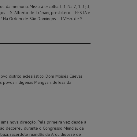
ou da memória. Missa à escolha. L 1: Na 2, 1. 3; 3,
os – S. Alberto de Trápani, presbítero – FESTA e
 * Na Ordem de São Domingos – I Vésp. de S.
vo distrito eclesiástico. Dom Moisés Cuevas
os povos indígenas Mangyan, defesa da
 a uma nova direcção. Pela primeira vez desde a
ição decorreu durante o Congresso Mundial da
abazi, sacerdote ruandês da Arquidiocese de