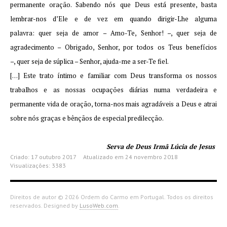
permanente oração. Sabendo nós que Deus está presente, basta
lembrar-nos d’Ele e de vez em quando dirigir-Lhe alguma
palavra: quer seja de amor – Amo-Te, Senhor! –, quer seja de
agradecimento – Obrigado, Senhor, por todos os Teus benefícios
–, quer seja de súplica – Senhor, ajuda-me a ser-Te fiel.
[…] Este trato íntimo e familiar com Deus transforma os nossos
trabalhos e as nossas ocupações diárias numa verdadeira e
permanente vida de oração, torna-nos mais agradáveis a Deus e atrai
sobre nós graças e bênçãos de especial predilecção.
Serva de Deus Irmã Lúcia de Jesus
Criado: 17 outubro 2017
Atualizado em 24 novembro 2018
Visualizações: 3383
Direitos de autor © 2026 Ordem do Carmo em Portugal. Todos os direitos
reservados. Designed by
LusoWeb.com
.