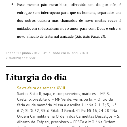
Esse mesmo pão eucarístico, oferecido um dia por nós, é
entregue sem interrupção para que os homens, separados uns
dos outros outrora mas chamados de novo muitas vezes à
unidade, em si descubram novo amor para com Deus e entre si
novo vínculo de fraternal amizade (
São João Paulo
II
).
Criado: 13 junho 2017
Atualizado em 02 abril 2020
Visualizações: 3381
Liturgia do dia
Sexta-feira da semana XVIII
Santos Sisto II, papa, e companheiros, mártires – MF S.
Caetano, presbítero – MF Verde, verm. ou br. – Ofício da
féria ou da memória. Missa à escolha. L 1: Na 2, 1. 3; 3, 1-3.
6-7; Sl Dt 32, 35cd-36ab. 39abcd. 41 Ev: Mt 16, 24-28 * Na
Ordem Carmelita e na Ordem dos Carmelitas Descalços – S.
Alberto de Trápani, presbítero – FESTA e MO * Na Ordem