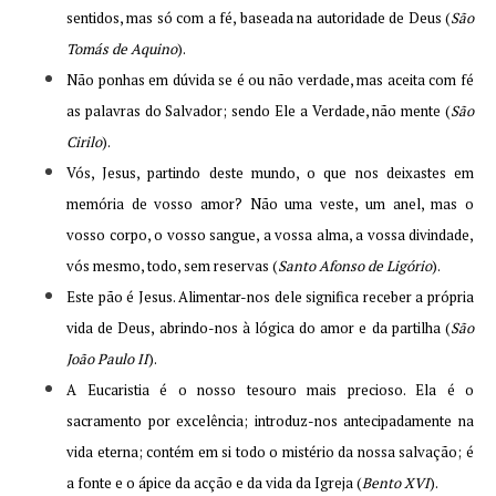
sentidos, mas só com a fé, baseada na autoridade de Deus (
São
Tomás de Aquino
).
Não ponhas em dúvida se é ou não verdade, mas aceita com fé
as palavras do Salvador; sendo Ele a Verdade, não mente (
São
Cirilo
).
Vós, Jesus, partindo deste mundo, o que nos deixastes em
memória de vosso amor? Não uma veste, um anel, mas o
vosso corpo, o vosso sangue, a vossa alma, a vossa divindade,
vós mesmo, todo, sem reservas (
Santo Afonso de Ligório
).
Este pão é Jesus. Alimentar-nos dele significa receber a própria
vida de Deus, abrindo-nos à lógica do amor e da partilha (
São
João Paulo II
).
A Eucaristia é o nosso tesouro mais precioso. Ela é o
sacramento por excelência; introduz-nos antecipadamente na
vida eterna; contém em si todo o mistério da nossa salvação; é
a fonte e o ápice da acção e da vida da Igreja (
Bento XVI
).