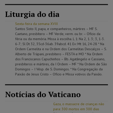
Liturgia do dia
Sexta-feira da semana XVIII
Santos Sisto II, papa, e companheiros, mártires – MF S.
Caetano, presbítero – MF Verde, verm. ou br. – Ofício da
féria ou da memória. Missa à escolha. L 1: Na 2, 1. 3; 3, 1-3.
6-7; Sl Dt 32, 35cd-36ab. 39abcd. 41 Ev: Mt 16, 24-28 * Na
Ordem Carmelita e na Ordem dos Carmelitas Descalços – S.
Alberto de Trápani, presbítero – FESTA e MO * Na Ordem
dos Franciscanos Capuchinhos – Bb. Agatângelo e Cassiano,
presbíteros e mártires, da I Ordem – MF * Na Ordem de São
Domingos – I Vésp. de S. Domingos. * Na Congregação da
Paixão de Jesus Cristo – Ofício e Missa votivos da Paixão.
Notícias do Vaticano
Gaza, o massacre de crianças não
para: 300 mortos em 300 dias