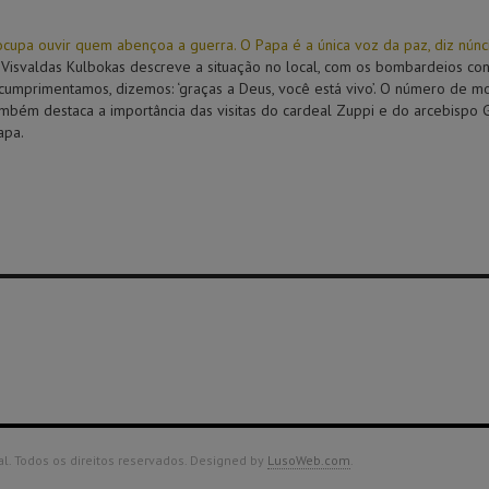
ocupa ouvir quem abençoa a guerra. O Papa é a única voz da paz, diz núnc
Visvaldas Kulbokas descreve a situação no local, com os bombardeios contí
umprimentamos, dizemos: ‘graças a Deus, você está vivo’. O número de mor
mbém destaca a importância das visitas do cardeal Zuppi e do arcebispo 
apa.
. Todos os direitos reservados. Designed by
LusoWeb.com
.