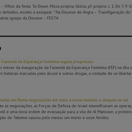
fício da festa. Te Deum. Missa própria, Glória, pf. próprio. L 1: Dn 7, 9-1
de defuntos, exceto a exequial. * Na Diocese de Angra – Transfiguração do
tras igrejas da Diocese – FESTA
o
- Fazenda da Esperança Feminina regista progressos
s meses da inauguração da Fazenda da Esperança Feminina (FEF) na ilha 
 histórias marcadas pelo álcool e outras drogas, a vontade de se libertar d
omadas em Roma negociações em meio a novas tensões e ataques no sul
e às negociações, as Forças de Defesa de Israel intensificaram as opera
Jbeil e uma nova ordem de evacuação para a vila de Al Mansouri, a prime
gião de Tebnine causou pelo menos um morto e onze feridos