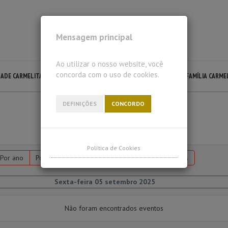
Mensagem principal
Ao utilizar o nosso website, você
concorda com o uso de cookies.
DADE CARMELITA
LECTIO DIVINA
LITURGIA CARMELITA
FAMÍLIA CARME
DEFINIÇÕES
CONCORDO
Política de Cookies
Por ano
Por mês
Por semana
Hoje
Ir para o mês
Sexta-feira 05 setembro 2025
Não foram encontrados eventos