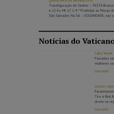
Quinta-feira da semana XVIII
Transfiguração do Senhor – FESTA Branco – O
e 12 Ev: Mt 17, 1-9 * Proibidas as Missas 
São Salvador. Na Sé – SOLENIDADE; nas ou
Notícias do Vatican
Cabo Verde 
Passados sei
mulheres com
Leia tudo
Líbano: ret
Paralelament
Tiro e Bint 
drone na re
Leia tudo