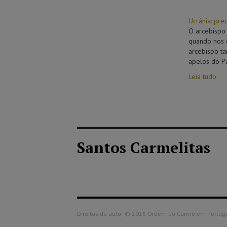
Ucrânia: pre
O arcebispo 
quando nos c
arcebispo ta
apelos do P
Leia tudo
Santos Carmelitas
Direitos de autor © 2026 Ordem do Carmo em Portugal