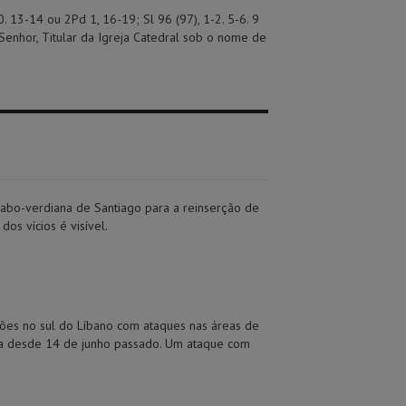
0. 13-14 ou 2Pd 1, 16-19; Sl 96 (97), 1-2. 5-6. 9
 Senhor, Titular da Igreja Catedral sob o nome de
cabo-verdiana de Santiago para a reinserção de
os vícios é visível.
ções no sul do Líbano com ataques nas áreas de
ira desde 14 de junho passado. Um ataque com