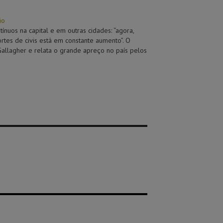
io
nuos na capital e em outras cidades: “agora,
tes de civis está em constante aumento”. O
Gallagher e relata o grande apreço no país pelos