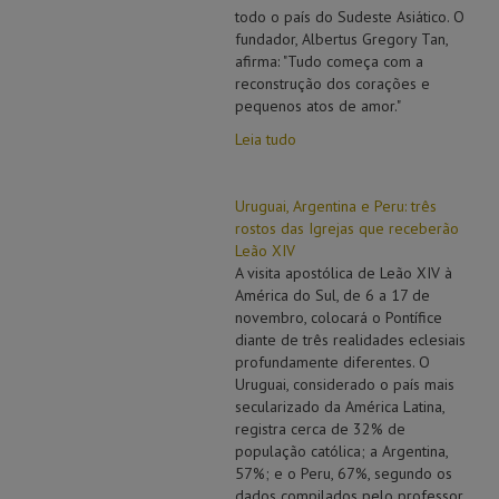
todo o país do Sudeste Asiático. O
fundador, Albertus Gregory Tan,
afirma: "Tudo começa com a
reconstrução dos corações e
pequenos atos de amor."
Leia tudo
Uruguai, Argentina e Peru: três
rostos das Igrejas que receberão
Leão XIV
A visita apostólica de Leão XIV à
América do Sul, de 6 a 17 de
novembro, colocará o Pontífice
diante de três realidades eclesiais
profundamente diferentes. O
Uruguai, considerado o país mais
secularizado da América Latina,
registra cerca de 32% de
população católica; a Argentina,
57%; e o Peru, 67%, segundo os
dados compilados pelo professor