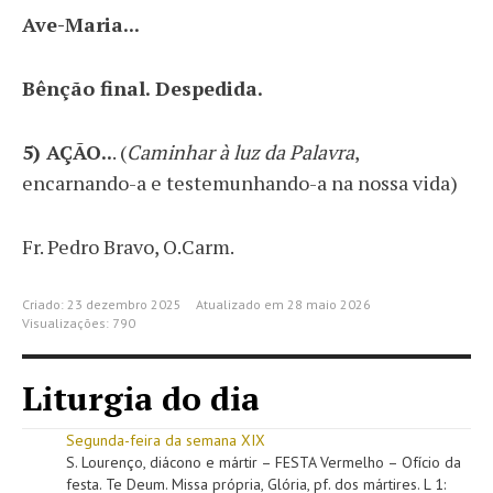
Ave-Maria...
Bênção final. Despedida.
5) AÇÃO
..
. (
Caminhar à luz da Palavra
,
encarnando-a e testemunhando-a na nossa vida)
Fr. Pedro Bravo, O.Carm.
Criado: 23 dezembro 2025
Atualizado em 28 maio 2026
Visualizações: 790
Liturgia do dia
Segunda-feira da semana XIX
S. Lourenço, diácono e mártir – FESTA Vermelho – Ofício da
festa. Te Deum. Missa própria, Glória, pf. dos mártires. L 1: