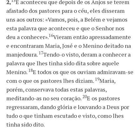
15
2,
E aconteceu que depois de os Anjos se terem
afastado dos pastores para o céu, eles disseram
uns aos outros: «Vamos, pois, a Belém e vejamos
esta palavra que aconteceu e que o Senhor nos
16
deu a conhecer».
Vieram então apressadamente
e encontraram Maria, José e o Menino deitado na
17
manjedoura.
Tendo-o visto, deram a conhecer a
palavra que lhes tinha sido dita sobre aquele
18
Menino.
E todos os que os ouviam admiravam-se
19
com o que os pastores lhes diziam.
Maria,
porém, conservava todas estas palavras,
20
meditando-as no seu coração.
E os pastores
regressaram, dando glória e louvando a Deus por
tudo o que tinham escutado e visto, como lhes
tinha sido dito.