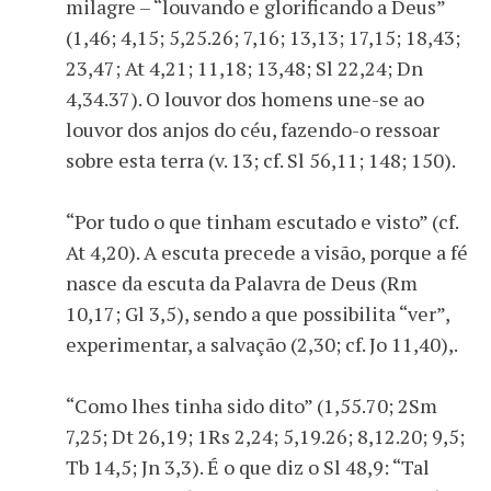
milagre – “louvando e glorificando a Deus”
(1,46; 4,15; 5,25.26; 7,16; 13,13; 17,15; 18,43;
23,47; At 4,21; 11,18; 13,48; Sl 22,24; Dn
4,34.37). O louvor dos homens une-se ao
louvor dos anjos do céu, fazendo-o ressoar
sobre esta terra (v. 13; cf. Sl 56,11; 148; 150).
“Por tudo o que tinham escutado e visto” (cf.
At 4,20). A escuta precede a visão, porque a fé
nasce da escuta da Palavra de Deus (Rm
10,17; Gl 3,5), sendo a que possibilita “ver”,
experimentar, a salvação (2,30; cf. Jo 11,40),.
“Como lhes tinha sido dito” (1,55.70; 2Sm
7,25; Dt 26,19; 1Rs 2,24; 5,19.26; 8,12.20; 9,5;
Tb 14,5; Jn 3,3). É o que diz o Sl 48,9: “Tal