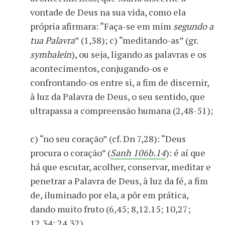
vontade de Deus na sua vida, como ela
própria afirmara: “Faça-se em mim
segundo a
tua Palavra
” (1,38); c) “meditando-as” (gr.
symbalein
), ou seja, ligando as palavras e os
acontecimentos, conjugando-os e
confrontando-os entre si, a fim de discernir,
à luz da Palavra de Deus, o seu sentido, que
ultrapassa a compreensão humana (2,48-51);
c) “no seu coração” (cf. Dn 7,28): “Deus
procura o coração” (
Sanh 106b.14
): é aí que
há que escutar, acolher, conservar, meditar e
penetrar a Palavra de Deus, à luz da fé, a fim
de, iluminado por ela, a pôr em prática,
dando muito fruto (6,45; 8,12.15; 10,27;
12,34; 24,32).