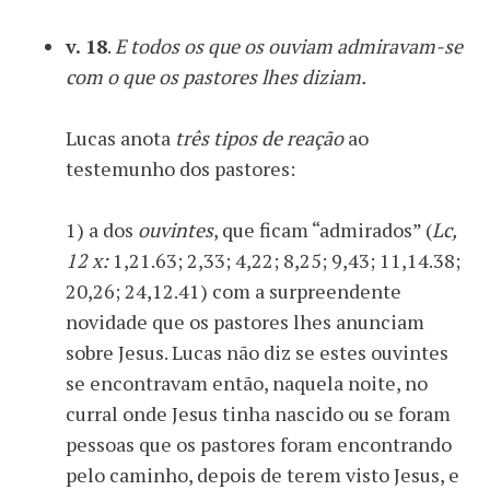
v. 18
.
E todos os que os ouviam admiravam-se
com o que os pastores lhes diziam.
Lucas anota
três tipos de reação
ao
testemunho dos pastores:
1) a dos
ouvintes
, que ficam “admirados” (
Lc,
12 x:
1,21.63; 2,33; 4,22; 8,25; 9,43; 11,14.38;
20,26; 24,12.41) com a surpreendente
novidade que os pastores lhes anunciam
sobre Jesus. Lucas não diz se estes ouvintes
se encontravam então, naquela noite, no
curral onde Jesus tinha nascido ou se foram
pessoas que os pastores foram encontrando
pelo caminho, depois de terem visto Jesus, e